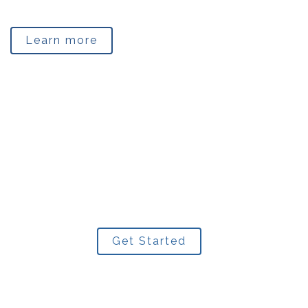
Learn more
Are you ready to take
the first step?
Get Started