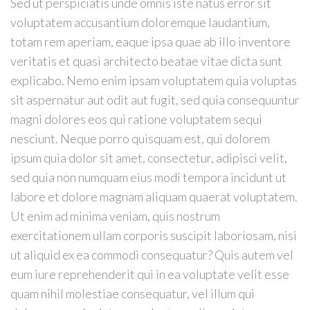
Sed ut perspiciatis unde omnis iste natus error sit
voluptatem accusantium doloremque laudantium,
totam rem aperiam, eaque ipsa quae ab illo inventore
veritatis et quasi architecto beatae vitae dicta sunt
explicabo. Nemo enim ipsam voluptatem quia voluptas
sit aspernatur aut odit aut fugit, sed quia consequuntur
magni dolores eos qui ratione voluptatem sequi
nesciunt. Neque porro quisquam est, qui dolorem
ipsum quia dolor sit amet, consectetur, adipisci velit,
sed quia non numquam eius modi tempora incidunt ut
labore et dolore magnam aliquam quaerat voluptatem.
Ut enim ad minima veniam, quis nostrum
exercitationem ullam corporis suscipit laboriosam, nisi
ut aliquid ex ea commodi consequatur? Quis autem vel
eum iure reprehenderit qui in ea voluptate velit esse
quam nihil molestiae consequatur, vel illum qui