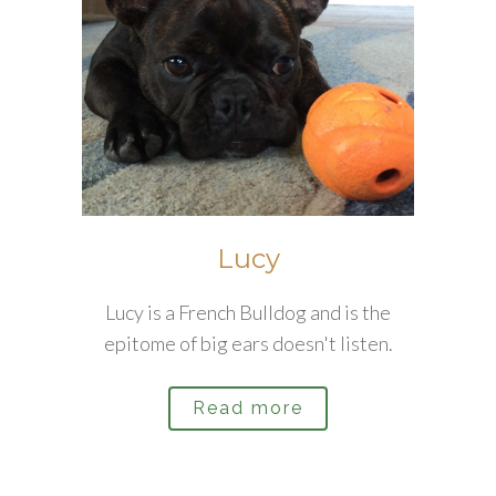
Lucy
Lucy is a French Bulldog and is the
epitome of big ears doesn't listen.
Read more