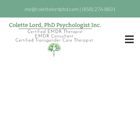
me@colettelordphd.com
|
(858) 276-8831